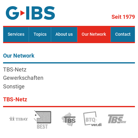
Skip to content
Seit 1979
G.IBS mbH
Services
Topics
About us
Our Network
Contact
Wir beraten Betriebs- und Personalräte
Our Network
TBS-Netz
Gewerkschaften
Sonstige
TBS-Netz