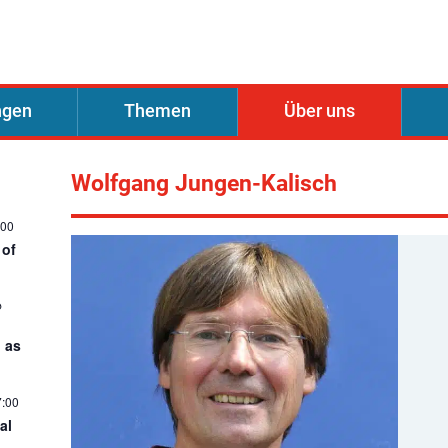
ngen
Themen
Über uns
nd Personalräte
Wolfgang Jungen-Kalisch
:00
 of
@
I as
7:00
al