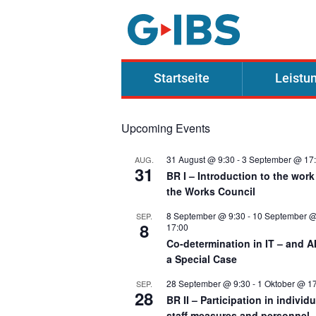
Skip to content
G.IBS mbH
Startseite
Leistu
Wir beraten Betriebs- u
Upcoming Events
31 August @ 9:30
-
3 September @ 17
AUG.
31
BR I – Introduction to the work
the Works Council
8 September @ 9:30
-
10 September 
SEP.
8
17:00
Co-determination in IT – and A
a Special Case
28 September @ 9:30
-
1 Oktober @ 1
SEP.
28
BR II – Participation in individu
staff measures and personnel