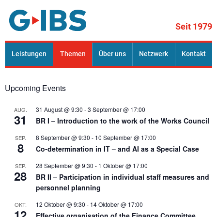
Skip to content
Seit 1979
G.IBS mbH
Leistungen
Themen
Über uns
Netzwerk
Kontakt
Wir beraten Betriebs- und Personalräte
Upcoming Events
31 August @ 9:30
-
3 September @ 17:00
AUG.
31
BR I – Introduction to the work of the Works Council
8 September @ 9:30
-
10 September @ 17:00
SEP.
8
Co-determination in IT – and AI as a Special Case
28 September @ 9:30
-
1 Oktober @ 17:00
SEP.
28
BR II – Participation in individual staff measures and
personnel planning
12 Oktober @ 9:30
-
14 Oktober @ 17:00
OKT.
12
Effective organisation of the Finance Committee